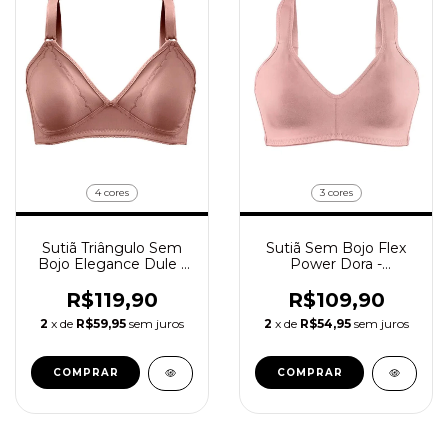
4 cores
3 cores
Sutiã Triângulo Sem
Sutiã Sem Bojo Flex
Bojo Elegance Dule -
Power Dora -
Cód.111195
Cód.111714
R$119,90
R$109,90
2
x de
R$59,95
sem juros
2
x de
R$54,95
sem juros
COMPRAR
COMPRAR