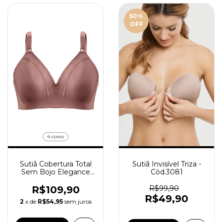
50
%
OFF
4 cores
Sutiã Cobertura Total
Sutiã Invisível Triza -
Sem Bojo Elegance
Cód.3081
Duloren - Cód.111214
R$109,90
R$99,90
R$49,90
2
x de
R$54,95
sem juros