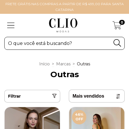
FRETE GRÁTIS NAS COMPRAS A PARTIR DE R$ 499,00 PARA SANTA
CATARINA
0
Início
>
Marcas
>
Outras
Outras
Filtrar
46
%
OFF