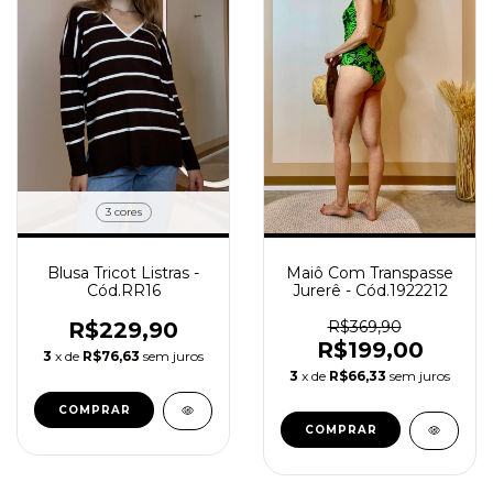
3 cores
Blusa Tricot Listras -
Maiô Com Transpasse
Cód.RR16
Jurerê - Cód.1922212
R$229,90
R$369,90
R$199,00
3
x de
R$76,63
sem juros
3
x de
R$66,33
sem juros
COMPRAR
COMPRAR