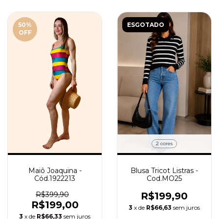
50
%
ESGOTADO
OFF
2 cores
Maiô Joaquina -
Blusa Tricot Listras -
Cód.1922213
Cod.MO25
R$399,90
R$199,90
R$199,00
3
x de
R$66,63
sem juros
3
x de
R$66,33
sem juros